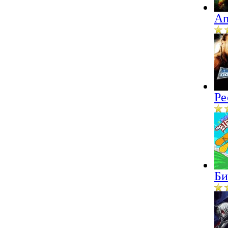
An
Ре
Би