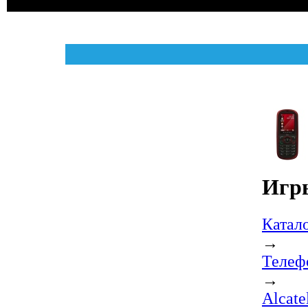
Игр
Катал
→
Телеф
→
Alcat