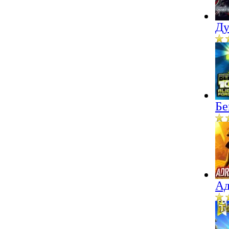
Ду
Бе
Ад