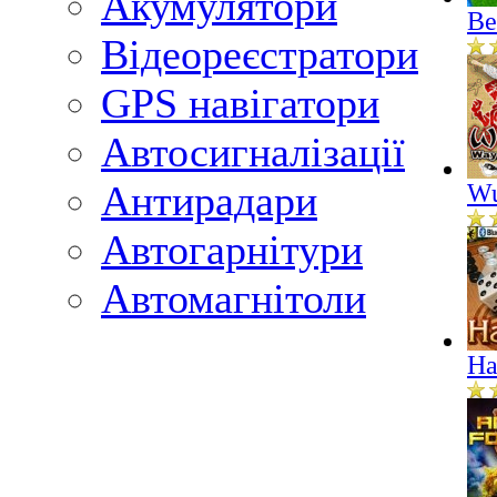
Акумулятори
Ве
Відеореєстратори
GPS навігатори
Автосигналізації
Антирадари
Wu
Автогарнітури
Автомагнітоли
На