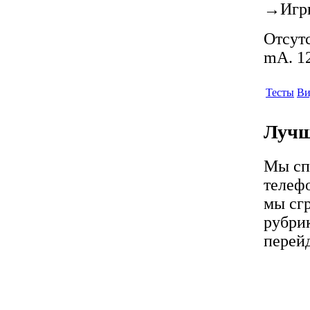
→
Игр
Отсутс
mA. 12
Тесты
Ви
Лучш
Мы сп
телеф
мы сг
рубрик
перей