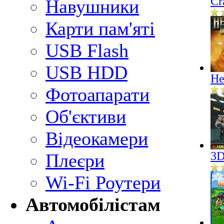
Cr
Навушники
Карти пам'яті
USB Flash
USB HDD
He
Фотоапарати
Об'єктиви
Відеокамери
3D
Плеєри
Wi-Fi Роутери
Автомобілістам