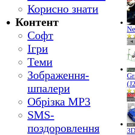
Корисно знати
Контент
Ne
Софт
Ігри
Теми
Зображення-
Gr
(J
шпалери
Обрізка MP3
SMS-
поздоровлення
3D