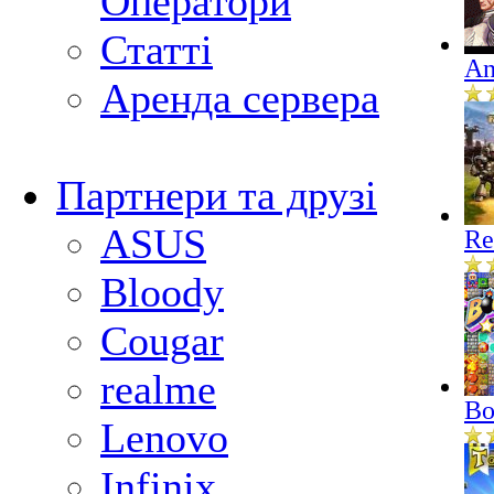
Оператори
Статті
An
Аренда сервера
Партнери та друзі
ASUS
Re
Bloody
Cougar
realme
Bo
Lenovo
Infinix