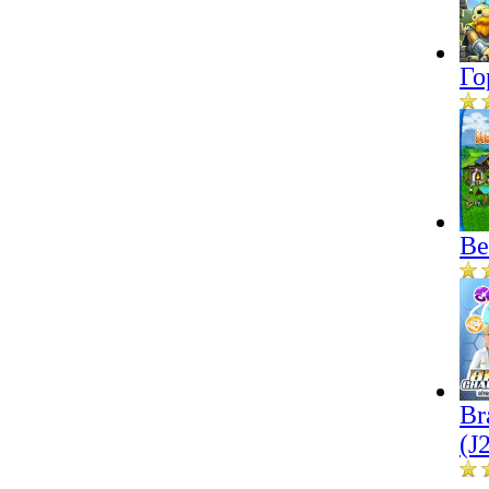
Го
Ве
Br
(J